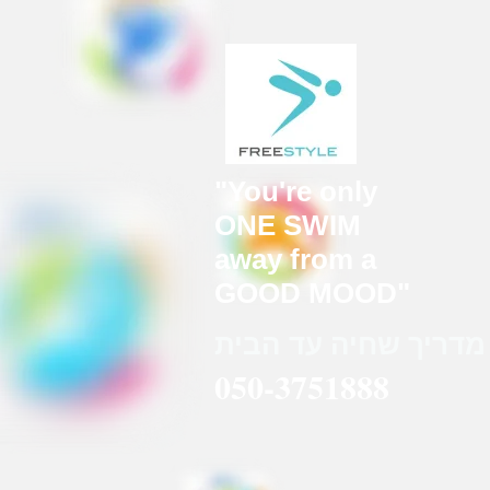
You're
only"
ONE SWIM
away from a
"GOOD MOOD
מדריך שחיה עד הבית
050-3751888