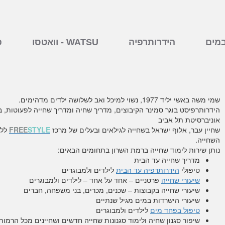
מים
הידרותרפיה
וואטסו - WATSU
פ
שמי משה באשי יליד 1977,
נשוי למיכל ואב לשלושה ילדים מדהימים.
הידרותרפיסט בוגר סמינר הקיבוצים,
מדריך שחיה ומדריך שחייה לפעוטות, ב
אוניברסיטת תל אביב
שחיין עבר, אלוף ישראל בשחייה לגילאים ו
בעלים של מרכז
STYLE
FREE
ללי
השחייה.
נותן שירות לימוד שחייה ברמת השרון בתחומים הבאים:
מדריך שחייה עד הבית
טיפולי
הידרותרפיה עד הבית
לילדים ולמבוגרים
שיעורי שחייה
פרטניים – אחד על אחד – לילדים ולמבוגרים
שיעורי שחייה בקבוצות – שכנים, מכרים, בני משפחה, חברים
שיעורי הישרדות במים מגיל שנתיים
טיפול בפחד מים
לילדים ולמבוגרים
שיפור סגנון שחיה ולימוד סגנונות שחייה חדשים ושחיינים מכל הרמות